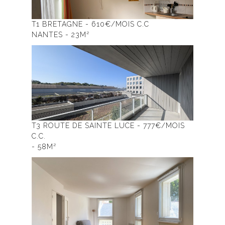
T1 BRETAGNE - 610€/MOIS C.C
NANTES - 23M²
T3 ROUTE DE SAINTE LUCE - 777€/MOIS
C.C.
- 58M²