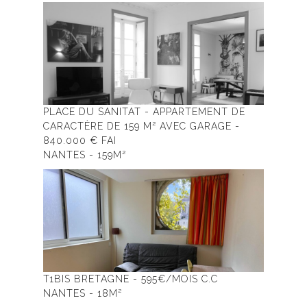
PLACE DU SANITAT - APPARTEMENT DE
CARACTÈRE DE 159 M² AVEC GARAGE -
840.000 € FAI
NANTES - 159M²
T1BIS BRETAGNE - 595€/MOIS C.C
NANTES - 18M²