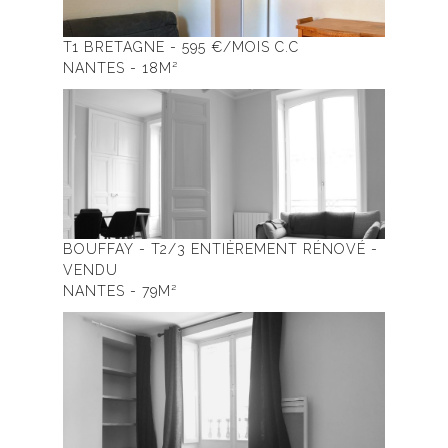
T1 BRETAGNE - 595 €/MOIS C.C
NANTES - 18M²
BOUFFAY - T2/3 ENTIÈREMENT RÉNOVÉ -
VENDU
NANTES - 79M²