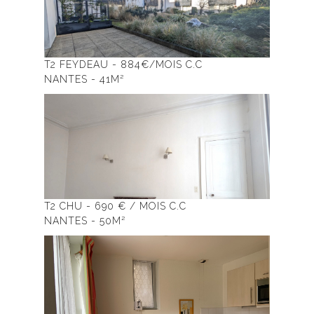
T2 FEYDEAU - 884€/MOIS C.C
NANTES - 41M²
T2 CHU - 690 € / MOIS C.C
NANTES - 50M²