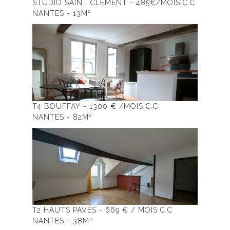
STUDIO SAINT CLÉMENT - 485€/MOIS C.C
NANTES - 13M²
T4 BOUFFAY - 1300 € /MOIS C.C
NANTES - 82M²
T2 HAUTS PAVÉS - 669 € / MOIS C.C
NANTES - 38M²