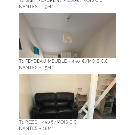
T1 SAINT-LAURENT - 486€/MOIS C.C
NANTES - 19M²
T1 FEYDEAU MEUBLE - 450 €/MOIS C.C
NANTES - 15M²
T1 REZÉ - 450€/MOIS C.C
NANTES - 18M²