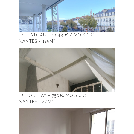
T4 FEYDEAU - 1 943 € / MOIS C.C
NANTES - 125M²
T2 BOUFFAY - 750€/MOIS C.C
NANTES - 44M²