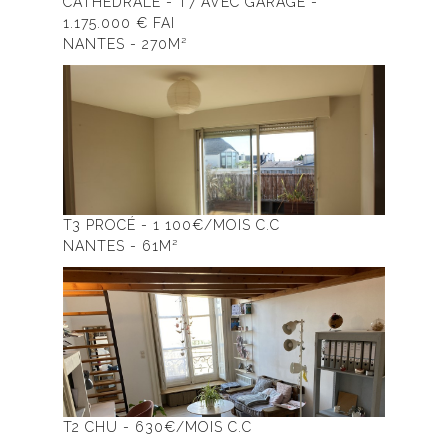
CATHÉDRALE - T7 AVEC GARAGE -
1.175.000 € FAI
NANTES - 270M²
T3 PROCÉ - 1 100€/MOIS C.C
NANTES - 61M²
T2 CHU - 630€/MOIS C.C