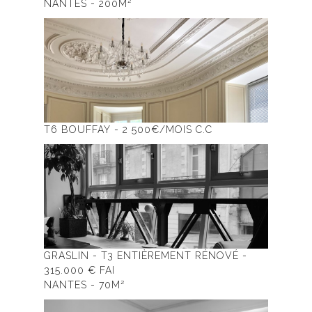
NANTES - 200M²
T6 BOUFFAY - 2 500€/MOIS C.C
GRASLIN - T3 ENTIÈREMENT RÉNOVÉ -
315.000 € FAI
NANTES - 70M²