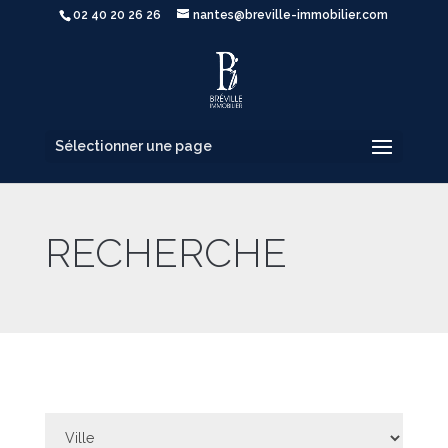
02 40 20 26 26
nantes@breville-immobilier.com
Sélectionner une page
RECHERCHE