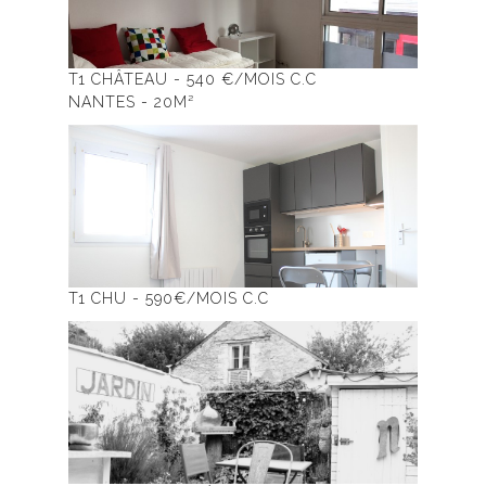
T1 CHÂTEAU - 540 €/MOIS C.C
NANTES - 20M²
T1 CHU - 590€/MOIS C.C