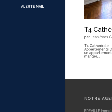
ALERTE MAIL
T4 Cathé
par
Jean-Yves G
T4 Cathédrale 
Appartements De
un appartement 
manger,...
NOTRE AGE
BRÉVILLE Immobi