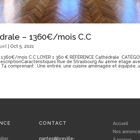
drale – 1360€/mois C.C
uet
|
Oct 5, 2021
– 1360€/mois C.C LOYER 1 360 € RÉFÉRENCE Cathédrale CATÉGO
scriptionCaractéristiques Rue de Strasbourg Au 4ème étage ave
T4 comprenant : Une entrée, une cuisine aménagée et équipée, u
NCE
CONTACT
Accueil
Nos annonc
lier
nantes@breville-
À propos