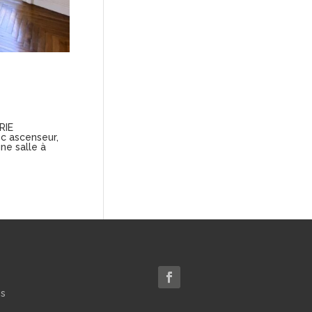
RIE
c ascenseur,
ne salle à
es