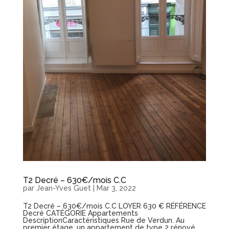
T2 Decré – 630€/mois C.C
par
Jean-Yves Guet
|
Mar 3, 2022
T2 Decré – 630€/mois C.C LOYER 630 € RÉFÉRENCE
Decré CATÉGORIE Appartements
DescriptionCaractéristiques Rue de Verdun. Au
premier étage, un appartement de type 2 rénové