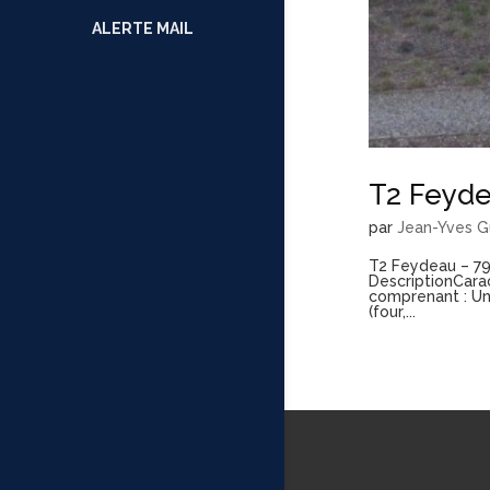
ALERTE MAIL
T2 Feyde
par
Jean-Yves G
T2 Feydeau – 7
DescriptionCara
comprenant : Un
(four,...