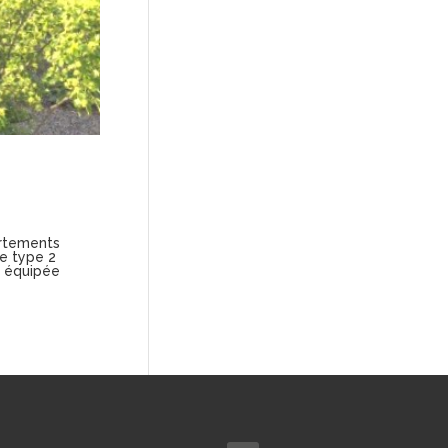
rtements
e type 2
t équipée