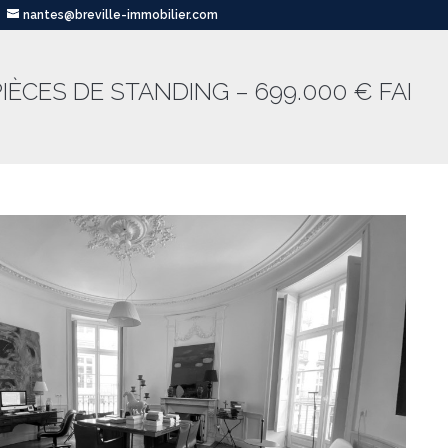
nantes@breville-immobilier.com
PIÈCES DE STANDING – 699.000 € FAI